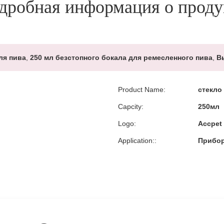
дробная информация о проду
ля пива
,
250 мл безстопного бокала для ремесленного пива
,
В
Product Name:
стекло
Capcity:
250мл
Logo:
Accpet
Application::
Прибор