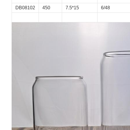
DB08102
450
7.5*15
6/48