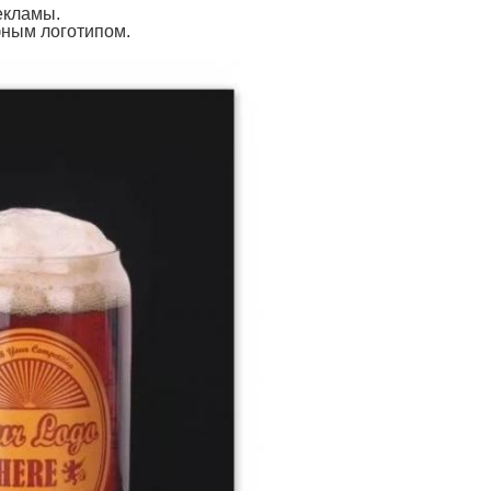
екламы.
фным логотипом.