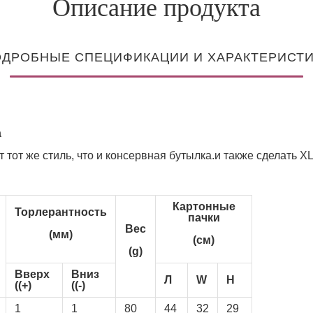
Описание продукта
ДРОБНЫЕ СПЕЦИФИКАЦИИ И ХАРАКТЕРИСТ
а
т тот же стиль, что и консервная бутылка.и также сделать 
Картонные
Торлерантность
пачки
Вес
(мм)
(см)
(g)
Вверх
Вниз
Л
W
H
((+)
((-)
1
1
80
44
32
29