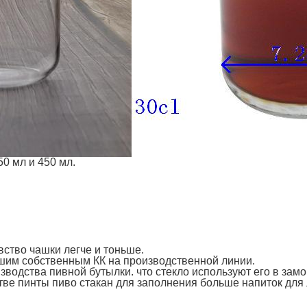
0 мл и 450 мл.
увство чашки легче и тоньше.
ашим собственным КК на производственной линии.
водства пивной бутылки. что стекло используют его в замо
стве пинты пиво стакан для заполнения больше напиток для