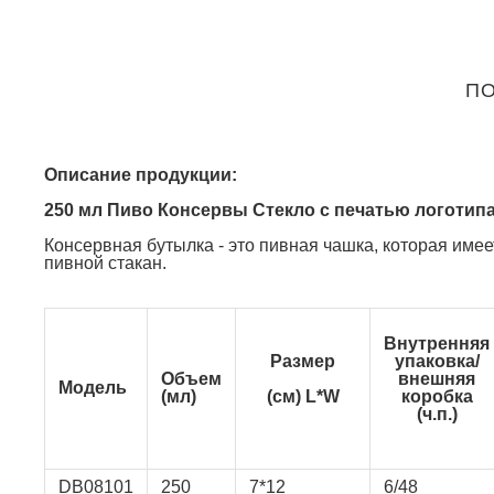
ПО
Описание продукции:
250 мл Пиво Консервы Стекло с печатью логотип
Консервная бутылка - это пивная чашка, которая имее
пивной стакан.
Внутренняя
Размер
упаковка/
Объем
внешняя
Модель
(мл)
(см) L*W
коробка
(ч.п.)
DB08101
250
7*12
6/48