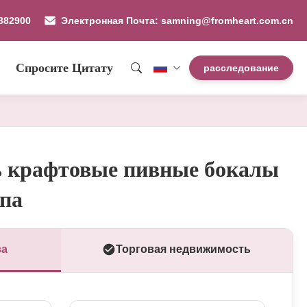
882900
Электронная Почта: samning@fromheart.com.cn
Спросите Цитату
расследование
ь крафтовые пивные бокалы
ипа
ва
Торговая недвижимость