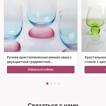
Ручная кристаллическая винная чаша с
Хрустальное
двухцветной градиентной
стекло с цв
замороженной основой и
множествен
Связаться сейчас
вместимостью 300 мл для винного
коктейля и домашнего декора
Связаться с нами