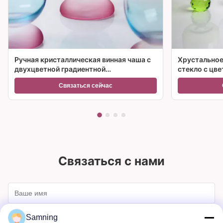
Ручная кристаллическая винная чаша с
Хрустальное
двухцветной градиентной
стекло с цв
замороженной основой и
множествен
Связаться сейчас
вместимостью 300 мл для винного
коктейля и домашнего декора
Связаться с нами
Samning