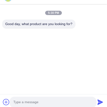
5:30 PM
Good day, what product are you looking for?
Отправлять
Дом
Продукты
О Нас
Путешествие Фабрики
Проверка Качества
Свяжитесь Мы
Спросите Цитату
Телефон:
86-29-87882900
Электронная почта:
samning@fromheart.com.cn
© 2026 Xi'An Daxi Houseware Co., Ltd. All Rights Reserved.