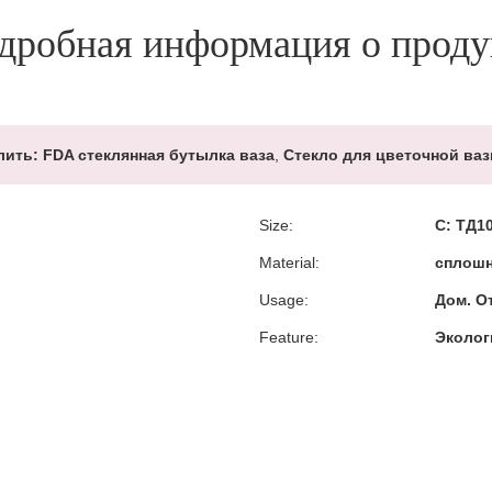
дробная информация о проду
лить:
FDA стеклянная бутылка ваза
,
Стекло для цветочной ва
Size:
С: ТД1
Material:
сплошн
Usage:
Дом. О
Feature:
Эколо