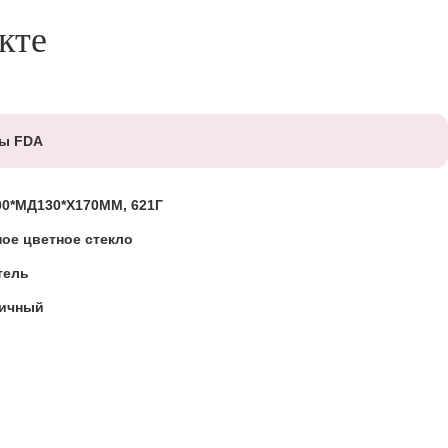
кте
зы FDA
00*МД130*Х170ММ, 621Г
ое цветное стекло
тель
гичный