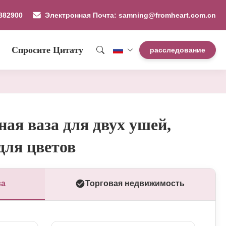
882900
Электронная Почта: samning@fromheart.com.cn
Спросите Цитату
расследование
ая ваза для двух ушей,
для цветов
ва
Торговая недвижимость