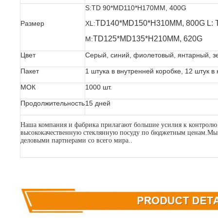
S:TD 90*MD110*H170MM, 400G
TD140*MD150*H310MM, 800G L:
Размер
XL:
TD125*MD135*H210MM, 620G
М:
Цвет
Серый, синий, фиолетовый, янтарный, з
Пакет
1 штука в внутренней коробке, 12 штук в
МОК
1000 шт.
Продолжительность
15 дней
Наша компания и фабрика прилагают большие усилия к контролю 
высококачественную стеклянную посуду по бюджетным ценам.Мы 
деловыми партнерами со всего мира..