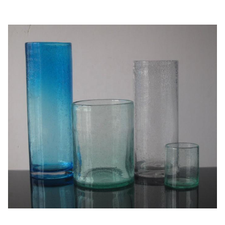
1 шт. в внутренней
коробке, 6
или
12
Компьютеры в
Пакет
картонной упаковке,
коричневая коробка,
обычный сейф.
МОК
12
00 шт.
Продолжительность
30 дней
Наша компания и фабрика прилагают большие
усилия к контролю качества. Мы
предоставляем высококачественную
стеклянную посуду по бюджетным ценам.Мы