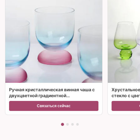
Ручная кристаллическая винная чаша с
Хрустальное
двухцветной градиентной
стекло с цв
замороженной основой и
множествен
Связаться сейчас
вместимостью 300 мл для винного
коктейля и домашнего декора