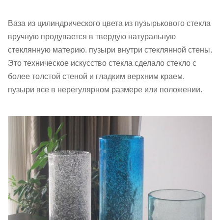
хотели бы сотрудничать с нашими друзьями и
Ваза из цилиндрического цвета из пузырькового стекла
деловыми партнерами со всего мира.
вручную продувается в твердую натуральную
стеклянную материю. пузыри внутри стеклянной стены.
Это техническое искусство стекла сделало стекло с
более толстой стеной и гладким верхним краем.
пузыри все в нерегулярном размере или положении.