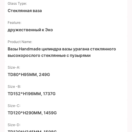
Glass Type:
Стеклянная ваза
Feature:
дружественный к Эко
Product Name:
Вазы Handmade цилиндра вазы урагана стеклянного
высокорослого стеклянные с пузырями
Size-A:
TD80*H95MM, 249G
Size -B:
TD152*H196MM, 1737G
Size-C:
TD120*H290MM, 1459G
Size-D:
TD120*H345MM, 1598G