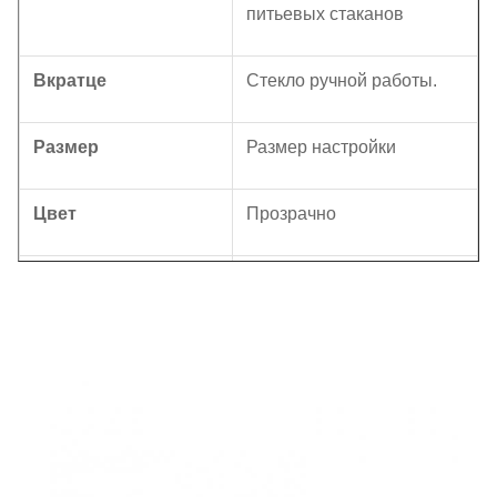
питьевых стаканов
Вкратце
Стекло ручной работы.
Размер
Размер настройки
Цвет
Прозрачно
6 штук в внутренней
Пакет
коробке, 24 штук в
картонной коробке.
МОК
2400 шт.
Продолжительность
45 дней