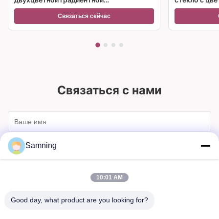
замороженной основой и
множествен
Связаться сейчас
вместимостью 300 мл для винного
коктейля и домашнего декора
Связаться с нами
Samning
10:01 AM
Good day, what product are you looking for?