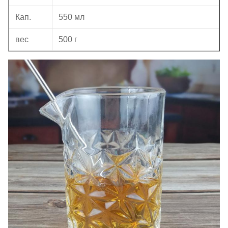
Кап.
550 мл
вес
500 г