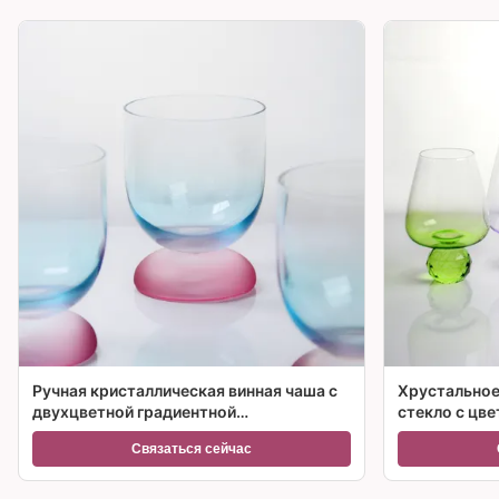
Ручная кристаллическая винная чаша с
Хрустальное
двухцветной градиентной
стекло с цв
замороженной основой и
множествен
Связаться сейчас
вместимостью 300 мл для винного
коктейля и домашнего декора