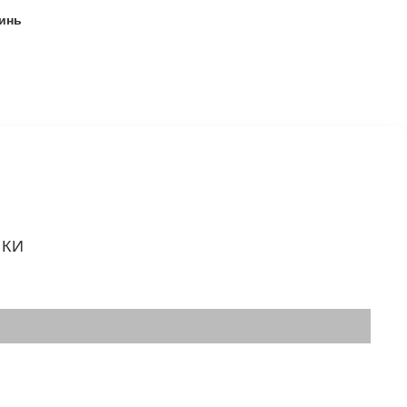
инь
ИКИ