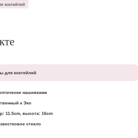
ля коктейлей
кте
ны для коктейлей
 оптически нашивками
твенный к Эко
р: 11.5cm, высота: 16cm
звестковое стекло