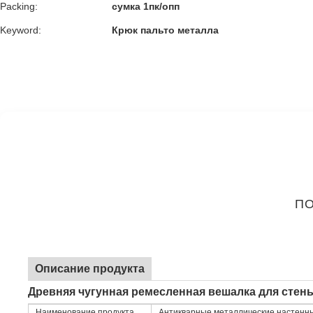
Packing:
сумка 1пк/опп
Keyword:
Крюк пальто металла
ПО
Описание продукта
Древняя чугунная ремесленная вешалка для сте
Наименование продукта
Антикварные металлические настенн