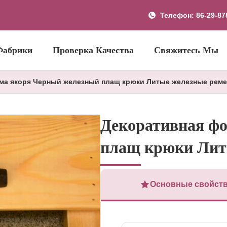
Телефон: 86-29-87
Фабрики
Проверка Качества
Свяжитесь Мы
ма якоря Черный железный плащ крюки Литые железные рем
Декоративная ф
плащ крюки Лит
Основные свойст