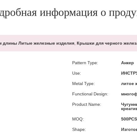
дробная информация о проду
м длины Литые железные изделия
,
Крышки для черного желез
Pattern Type:
Анкер
Use:
ИНСТРУ
Metal Type:
литое 
Functional Design:
много
Product Name:
Чугунн
креати
MOQ:
500PCS
Shape:
Изгото