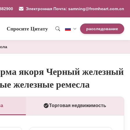
882900
Электронная Почта: samning@fromheart.com.cn
Спросите Цитату
расследование
есла
орма якоря Черный железный
ые железные ремесла
ва
Торговая недвижимость