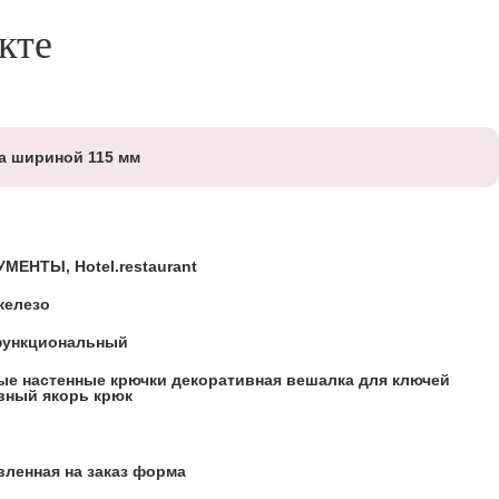
кте
а шириной 115 мм
МЕНТЫ, Hotel.restaurant
железо
функциональный
ые настенные крючки декоративная вешалка для ключей
вный якорь крюк
вленная на заказ форма