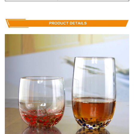
4 штуки в внутренней
Пакет
коробке, 48 штуки в
картонной коробке.
МОК
2400 шт.
Продолжительность
45 дней