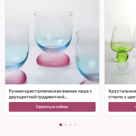
Ручная кристаллическая винная чаша с
Хрустальное
двухцветной градиентной
стекло с цв
замороженной основой и
множествен
Связаться сейчас
вместимостью 300 мл для винного
коктейля и домашнего декора