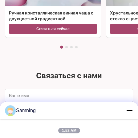
Ручная кристаллическая винная чаша с
Хрустальное
двухцветной градиентной
стекло с цв
замороженной основой и
множествен
Связаться сейчас
вместимостью 300 мл для винного
коктейля и домашнего декора
Связаться с нами
Samning
1:52 AM